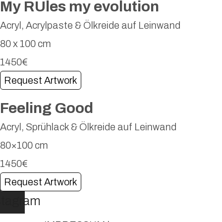
My RUles my evolution
Acryl, Acrylpaste & Ölkreide auf Leinwand
80 x 100 cm
1450€
Request Artwork
Feeling Good
Acryl, Sprühlack & Ölkreide auf Leinwand
80×100 cm
1450€
Request Artwork
stagram